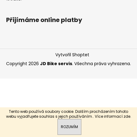
a
j
Přijímáme online platby
í
t
?
Vytvořil Shoptet
Copyright 2026
JD Bike servis
. Všechna práva vyhrazena.
HLEDAT
Tento web používá soubory cookie. Dalším procházením tohoto
webu vyjadřujete souhlas s jejich používáním.. Více informací
zde
.
ROZUMÍM