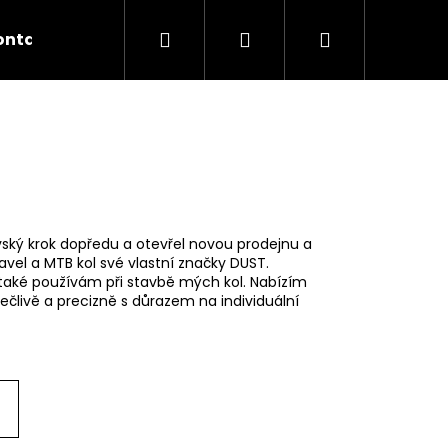
Hledat
Přihlášení
Nákupní
ontakty
košík
ovský krok dopředu a otevřel novou prodejnu a
vel a MTB kol své vlastní značky DUST.
 také používám při stavbě mých kol. Nabízím
pečlivě a precizně s důrazem na individuální