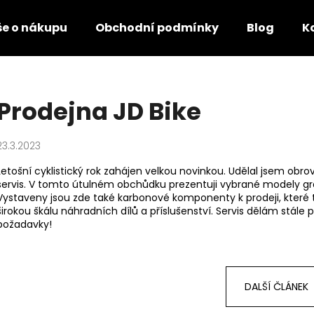
še o nákupu
Obchodní podmínky
Blog
K
Co potřebujete najít?
Prodejna JD Bike
HLEDAT
23.3.2023
Letošní cyklistický rok zahájen velkou novinkou. Udělal jsem obr
servis. V tomto útulném obchůdku prezentuji vybrané modely gra
Vystaveny jsou zde také karbonové komponenty k prodeji, které
širokou škálu náhradních dílů a příslušenství. Servis dělám stále 
požadavky!
DALŠÍ ČLÁNEK