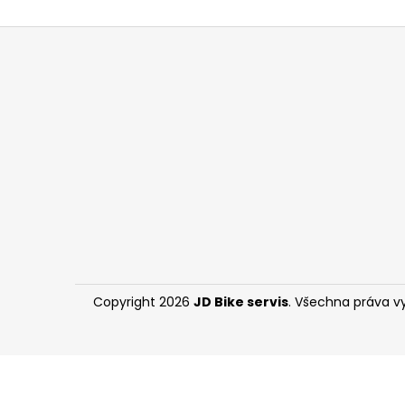
l
Z
á
p
a
t
í
Copyright 2026
JD Bike servis
. Všechna práva v