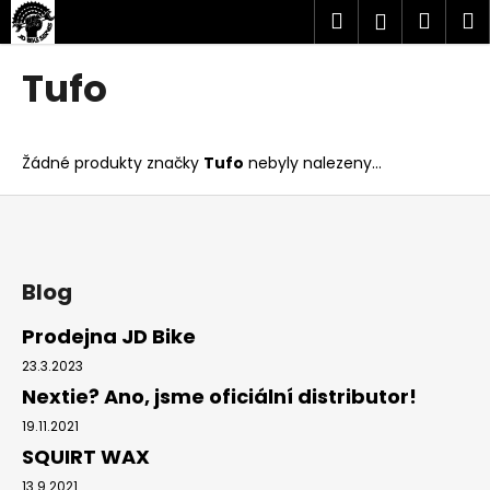
K
Přejít
Hledat
Náku
M
Přihlášen
na
o
obsah
Zpět
Zpět
košík
š
Tufo
í
C
k
o
Žádné produkty značky
Tufo
nebyly nalezeny...
p
o
Z
t
á
ř
p
e
a
Blog
b
t
Prodejna JD Bike
u
í
23.3.2023
j
Nextie? Ano, jsme oficiální distributor!
e
t
19.11.2021
SQUIRT WAX
e
n
13.9.2021