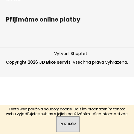
a
j
Přijímáme online platby
í
t
?
Vytvořil Shoptet
Copyright 2026
JD Bike servis
. Všechna práva vyhrazena.
HLEDAT
Tento web používá soubory cookie. Dalším procházením tohoto
webu vyjadřujete souhlas s jejich používáním.. Více informací
zde
.
ROZUMÍM