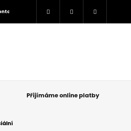
Hledat
Přihlášení
Nákupní
ontakty
košík
Přijímáme online platby
iální