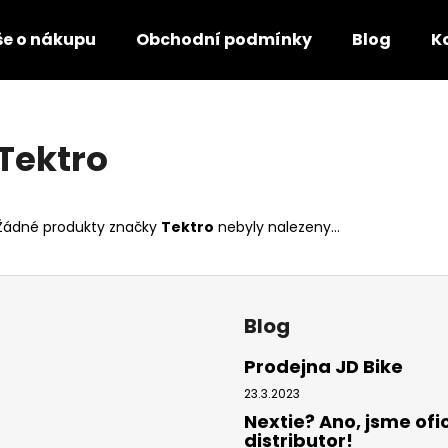
še o nákupu
Obchodní podmínky
Blog
K
Co potřebujete najít?
Tektro
HLEDAT
Žádné produkty značky
Tektro
nebyly nalezeny...
Blog
Prodejna JD Bike
23.3.2023
Nextie? Ano, jsme ofic
distributor!