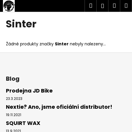
K
Přejít
Hledat
Náku
M
Přihlášen
na
o
obsah
Zpět
Zpět
košík
š
Sinter
í
C
k
o
Žádné produkty značky
Sinter
nebyly nalezeny...
p
o
Z
t
á
ř
p
e
a
Blog
b
t
Prodejna JD Bike
u
í
23.3.2023
j
Nextie? Ano, jsme oficiální distributor!
e
t
19.11.2021
SQUIRT WAX
e
n
13.9.2021