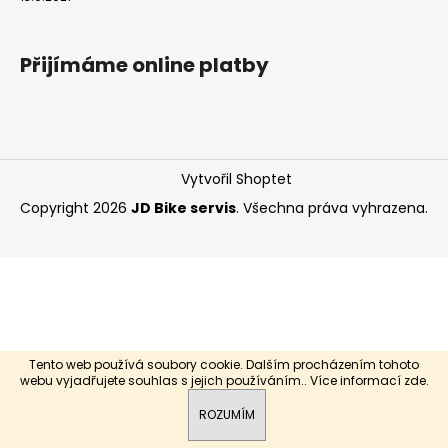
a
j
Přijímáme online platby
í
t
?
Vytvořil Shoptet
Copyright 2026
JD Bike servis
. Všechna práva vyhrazena.
HLEDAT
Tento web používá soubory cookie. Dalším procházením tohoto
webu vyjadřujete souhlas s jejich používáním.. Více informací
zde
.
ROZUMÍM