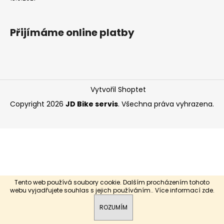
a
j
Přijímáme online platby
í
t
?
Vytvořil Shoptet
Copyright 2026
JD Bike servis
. Všechna práva vyhrazena.
HLEDAT
Tento web používá soubory cookie. Dalším procházením tohoto
webu vyjadřujete souhlas s jejich používáním.. Více informací
zde
.
ROZUMÍM