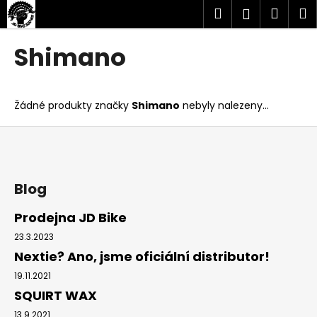
K
Přejít
Hledat
Náku
M
Přihlášen
na
o
obsah
Zpět
Zpět
košík
š
Shimano
í
C
k
o
Žádné produkty značky
Shimano
nebyly nalezeny...
p
o
Z
t
á
ř
p
e
a
Blog
b
t
Prodejna JD Bike
u
í
23.3.2023
j
Nextie? Ano, jsme oficiální distributor!
e
t
19.11.2021
SQUIRT WAX
e
n
13.9.2021