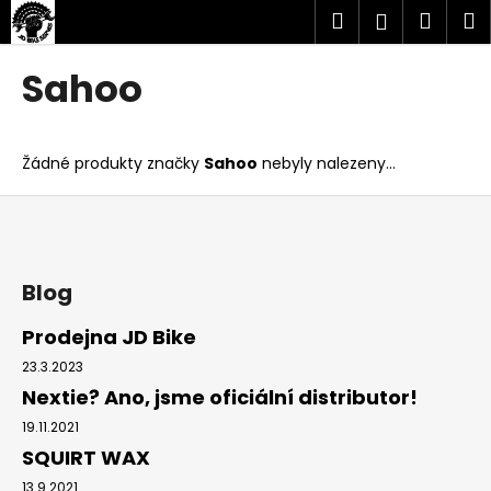
K
Přejít
Hledat
Náku
M
Přihlášen
na
o
obsah
Zpět
Zpět
košík
š
Sahoo
í
C
k
o
Žádné produkty značky
Sahoo
nebyly nalezeny...
p
o
Z
t
á
ř
p
e
a
Blog
b
t
Prodejna JD Bike
u
í
23.3.2023
j
Nextie? Ano, jsme oficiální distributor!
e
t
19.11.2021
SQUIRT WAX
e
n
13.9.2021