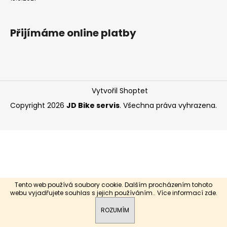
a
j
Přijímáme online platby
í
t
?
Vytvořil Shoptet
Copyright 2026
JD Bike servis
. Všechna práva vyhrazena.
HLEDAT
Tento web používá soubory cookie. Dalším procházením tohoto
webu vyjadřujete souhlas s jejich používáním.. Více informací
zde
.
ROZUMÍM