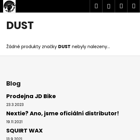
K
Přejít
Hledat
Náku
M
Přihlášen
na
o
obsah
Zpět
Zpět
košík
š
DUST
í
C
k
o
Žádné produkty značky
DUST
nebyly nalezeny...
p
o
Z
t
á
ř
p
e
a
Blog
b
t
Prodejna JD Bike
u
í
23.3.2023
j
Nextie? Ano, jsme oficiální distributor!
e
t
19.11.2021
SQUIRT WAX
e
n
13.9.2021