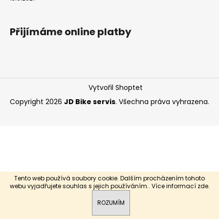
a
j
Přijímáme online platby
í
t
?
Vytvořil Shoptet
Copyright 2026
JD Bike servis
. Všechna práva vyhrazena.
HLEDAT
Tento web používá soubory cookie. Dalším procházením tohoto
webu vyjadřujete souhlas s jejich používáním.. Více informací
zde
.
ROZUMÍM